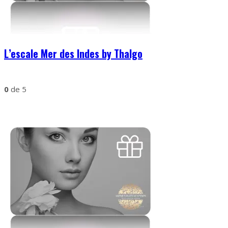
L’escale Mer des Indes by Thalgo
0
de 5