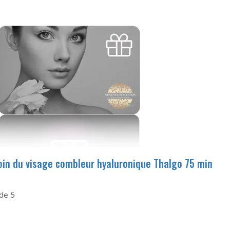
oin du visage combleur hyaluronique Thalgo 75 min
de 5