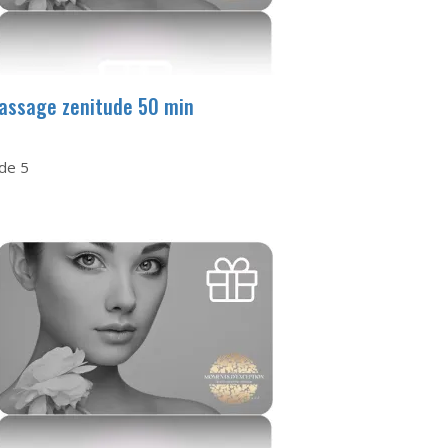
assage zenitude 50 min
de 5