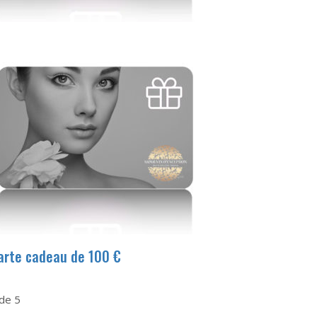
arte cadeau de 100 €
de 5