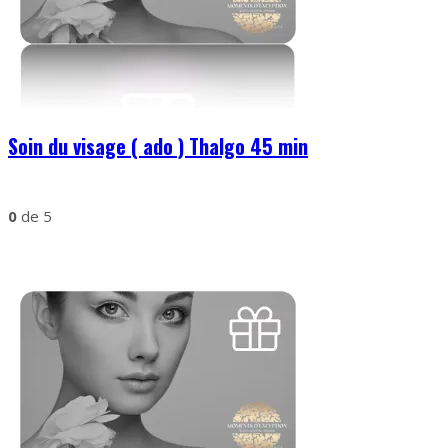
Soin du visage ( ado ) Thalgo 45 min
0
de 5