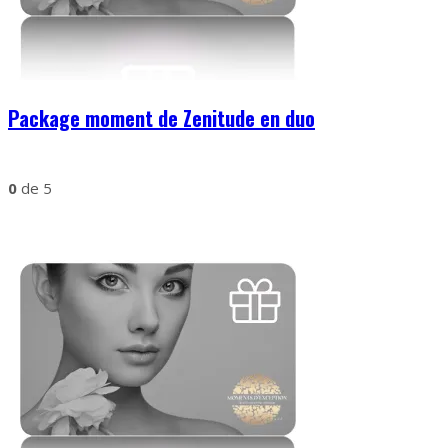
Package moment de Zenitude en duo
0
de 5